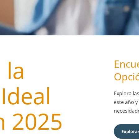
 la
Encue
Opció
Ideal
Explora la
este año y
n 2025
necesidades
Explora