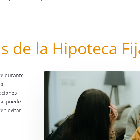
s de la Hipoteca Fij
te durante
do
uaciones
cial puede
ren evitar